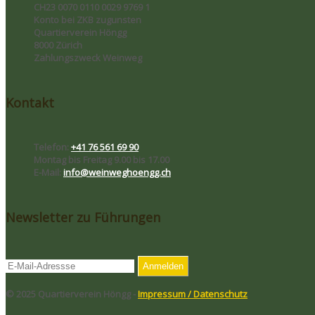
CH23 0070 0110 0029 9769 1
Konto bei ZKB zugunsten
Quartierverein Höngg
8000 Zürich
Zahlungszweck Weinweg
Kontakt
Telefon:
+41 76 561 69 90
Montag bis Freitag
9.00 bis 17.00
E-Mail:
info@weinweghoengg.ch
Newsletter zu Führungen
© 2025 Quartierverein Höngg -
Impressum / Datenschutz